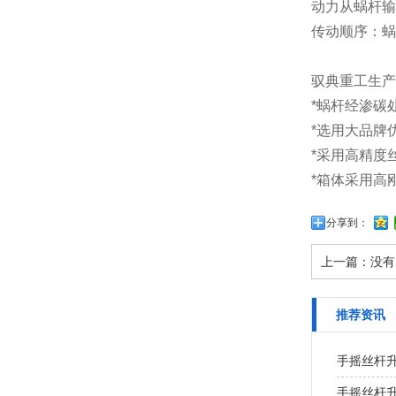
动力从蜗杆输
传动顺序：蜗杆
驭典重工生产
*蜗杆经渗碳
*选用大品牌
*采用高精度
*箱体采用高
分享到：
上一篇：没有
推荐资讯
手摇丝杆
手摇丝杆