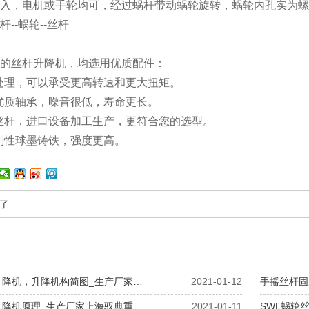
入，电机或手轮均可，经过蜗杆带动蜗轮旋转，蜗轮内孔实为螺
--蜗轮--丝杆
的丝杆升降机，均选用优质配件：
处理，可以承受更高转速和更大扭矩。
优质轴承，噪音很低，寿命更长。
丝杆，进口设备加工生产，更符合您的选型。
刚性球墨铸铁，强度更高。
了
升降机，升降机构简图_生产厂家…
2021-01-12
手摇丝杆固
升降机原理_生产厂家上海驭典重…
2021-01-11
SWL蜗轮