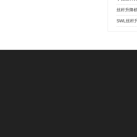
丝杆升降
SWL丝
24小时咨询热线:
186-1676-422
邮箱：469329919@qq.com‬