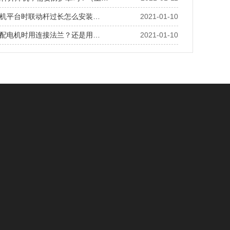
机平台时联动杆过长怎么安装…
2021-01-10
配电机时用连接法兰？还是用…
2021-01-10
术交流
案例
机类
高精密减速机应用案例
机类
RV减速机应用案例