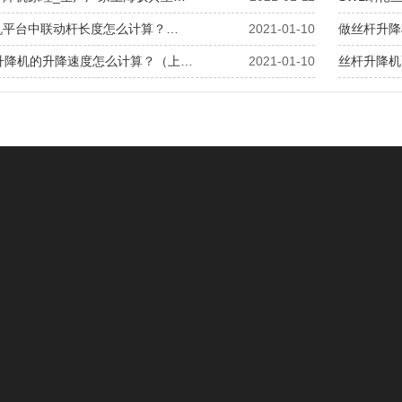
机平台中联动杆长度怎么计算？…
2021-01-10
做丝杆升降
杆升降机的升降速度怎么计算？（上…
2021-01-10
丝杆升降机
减速机
技
6
NMRV涡轮减速机
减速
WP系列蜗轮蜗杆减速机
升降